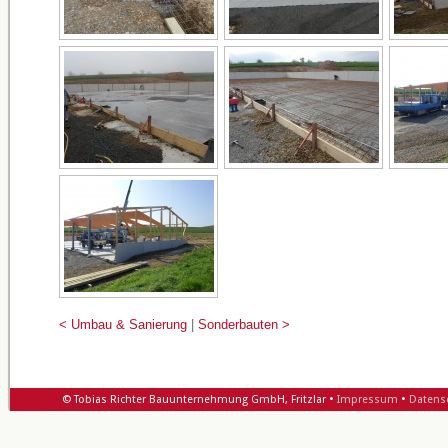
< Umbau & Sanierung
|
Sonderbauten >
© Tobias Richter Bauunternehmung GmbH, Fritzlar •
Impressum
•
Datens